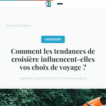
Accueil
›
Croisiere
CROISIERE
Comment les tendances de
croisière influencent-elles
vos choix de voyage ?
Noémie
•
3 octobre 2025
•
3 min de lecture