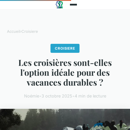
Accueil
›
Croisiere
CROISIERE
Les croisières sont-elles
l'option idéale pour des
vacances durables ?
Noémie
•
3 octobre 2025
•
4 min de lecture