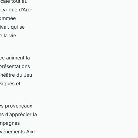
cale tout au
 Lyrique d’Aix-
enommée
ival, qui se
 la vie
ce animent la
eprésentations
théâtre du Jeu
siques et
hés provençaux,
ns d’apprécier la
compagnés
 événements Aix-