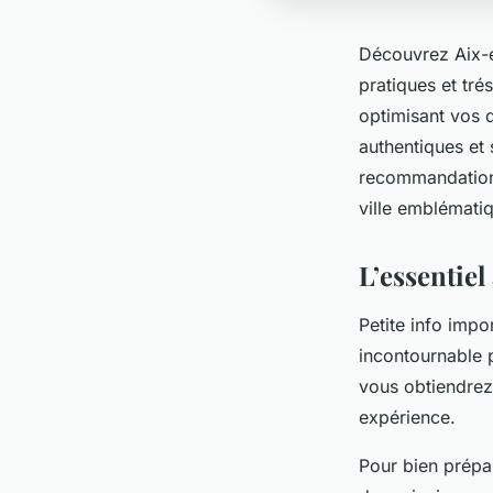
Découvrez Aix-e
pratiques et tré
optimisant vos 
authentiques et 
recommandations
ville emblémati
L’essentie
Petite info impo
incontournable p
vous obtiendrez 
expérience.
Pour bien prépa