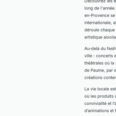
Découvrez les é
long de l'année.
en-Provence se 
internationale, 
déroule chaque 
artistique aixois
Au-delà du fest
ville : concerts 
théâtrales où la
de Paume, par e
créations contem
La vie locale e
où les produits 
convivialité et
d’animations et 