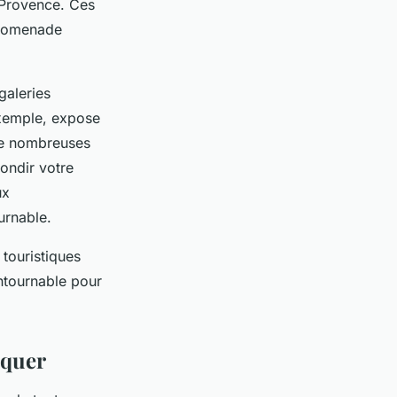
-Provence. Ces
 promenade
galeries
 exemple, expose
de nombreuses
ondir votre
ux
urnable.
touristiques
ntournable pour
nquer