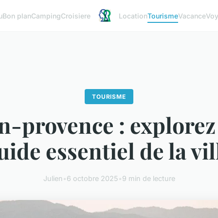
u
Bon plan
Camping
Croisiere
Location
Tourisme
Vacance
Vo
TOURISME
n-provence : explorez
uide essentiel de la vil
Julien
•
6 octobre 2025
•
9 min de lecture