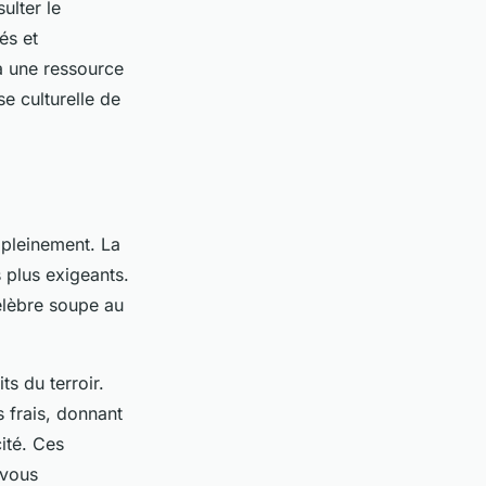
ulter le
és et
 à une ressource
se culturelle de
 pleinement. La
s plus exigeants.
célèbre soupe au
s du terroir.
s frais, donnant
ité. Ces
 vous