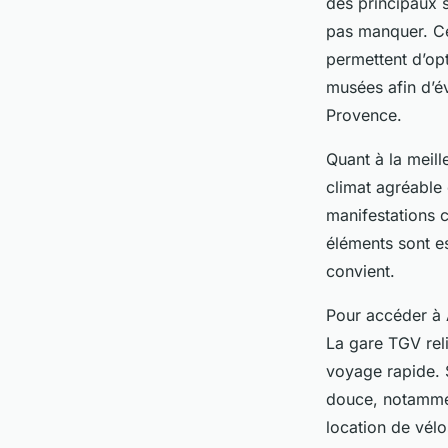
des principaux s
pas manquer. Ce
permettent d’opt
musées afin d’év
Provence.
Quant à la meill
climat agréable 
manifestations c
éléments sont e
convient.
Pour accéder à A
La gare TGV reli
voyage rapide. S
douce, notamment
location de vélo