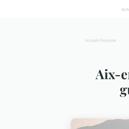
Act
Accueil
›
Tourisme
Aix-e
g