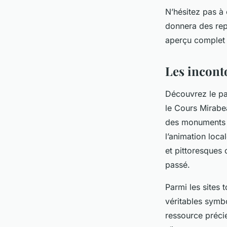
N’hésitez pas à 
donnera des repè
aperçu complet e
Les incont
Découvrez le pa
le Cours Mirabe
des monuments A
l’animation loca
et pittoresques 
passé.
Parmi les sites 
véritables symbo
ressource préci