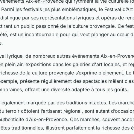
vénements Aix-en-Provence qui rythment la vie culturelle lo
 Parmi les festivals les plus emblématiques, le Festival d’Art
distingue par ses représentations lyriques et opéras de r
attirant un public passionné de la culture provençale. Ce fest
été, est un incontournable pour qui veut plonger au cœur de
e.
ival lyrique, de nombreux autres événements Aix-en-Proven
en plein air, expositions dans les galeries d'art locales, et r
 richesse de la culture provençale s’exprime pleinement. Le 
xemple, présente régulièrement des spectacles mêlant clas
poraines, offrant une diversité adaptée à tous les goûts.
st également marquée par des traditions intactes. Les marc
du terroir côtoient l’artisanat régional, sont autant d’occasio
 l’authenticité d’Aix-en-Provence. Ces marchés, souvent ac
fêtes traditionnelles, illustrent parfaitement la richesse des