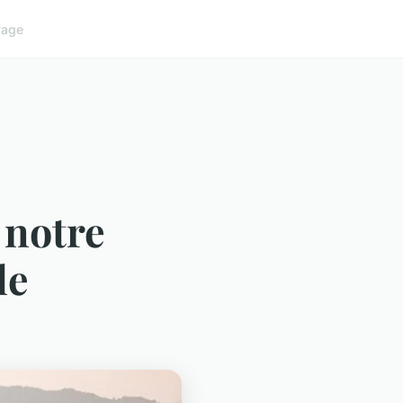
yage
 notre
le