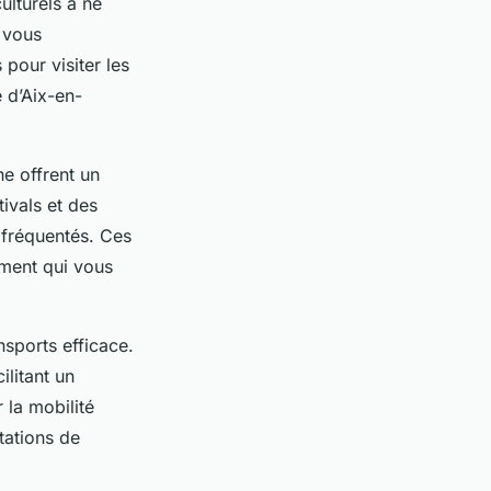
ulturels à ne
 vous
pour visiter les
 d’Aix-en-
ne offrent un
tivals et des
s fréquentés. Ces
oment qui vous
nsports efficace.
ilitant un
 la mobilité
tations de