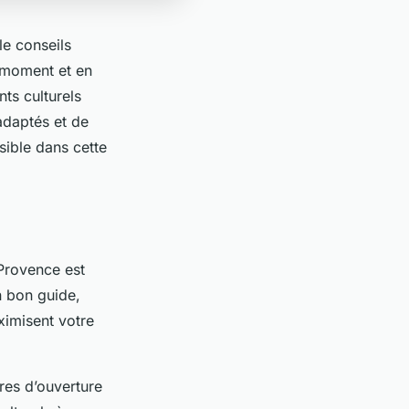
e conseils
r moment et en
ts culturels
 adaptés et de
sible dans cette
-Provence est
n bon guide,
ximisent votre
res d’ouverture