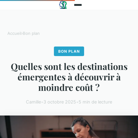
Accueil
›
Bon plan
BON PLAN
Quelles sont les destinations
émergentes à découvrir à
moindre coût ?
Camille
•
3 octobre 2025
•
5 min de lecture