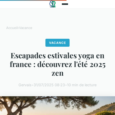
Accueil
›
Vacance
VACANCE
Escapades estivales yoga en
france : découvrez l'été 2025
zen
Gervais
•
31/07/2025 08:23
•
10 min de lecture